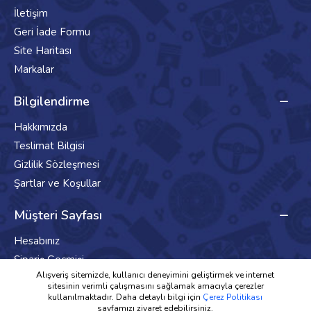
İletişim
Geri İade Formu
Site Haritası
Markalar
Bilgilendirme
Hakkımızda
Teslimat Bilgisi
Gizlilik Sözleşmesi
Şartlar ve Koşullar
Müşteri Sayfası
Hesabınız
Sipariş Geçmişi
Alışveriş sitemizde, kullanıcı deneyimini geliştirmek ve internet
Haber Bülteni
sitesinin verimli çalışmasını sağlamak amacıyla çerezler
kullanılmaktadır. Daha detaylı bilgi için
Çerez Politikası
sayfamızı ziyaret edebilirsiniz.