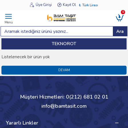
Üye Girişi
Kayıt Ol
₺
Türk Lirası
0
Menü
Ara
TEKNOROT
Listelenecek bir ürün yok
DEVAM
Müşteri Hizmetleri: 0(212) 681 02 01
info@bamtasit.com
Yararlı Linkler