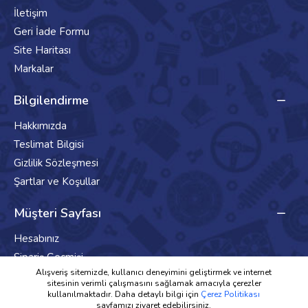
İletişim
Geri İade Formu
Site Haritası
Markalar
Bilgilendirme
Hakkımızda
Teslimat Bilgisi
Gizlilik Sözleşmesi
Şartlar ve Koşullar
Müşteri Sayfası
Hesabınız
Sipariş Geçmişi
Alışveriş sitemizde, kullanıcı deneyimini geliştirmek ve internet
Haber Bülteni
sitesinin verimli çalışmasını sağlamak amacıyla çerezler
kullanılmaktadır. Daha detaylı bilgi için
Çerez Politikası
sayfamızı ziyaret edebilirsiniz.