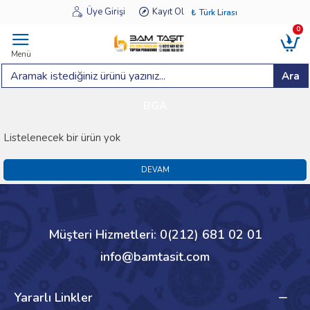
Üye Girişi
Kayıt Ol
₺
Türk Lirası
0
Menü
Ara
BGA
Listelenecek bir ürün yok
DEVAM
Müşteri Hizmetleri: 0(212) 681 02 01
info@bamtasit.com
Yararlı Linkler