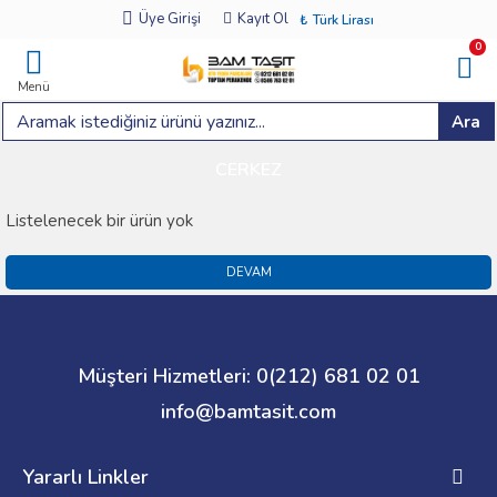
Üye Girişi
Kayıt Ol
₺
Türk Lirası
0
Menü
Ara
CERKEZ
Listelenecek bir ürün yok
DEVAM
Müşteri Hizmetleri: 0(212) 681 02 01
info@bamtasit.com
Yararlı Linkler