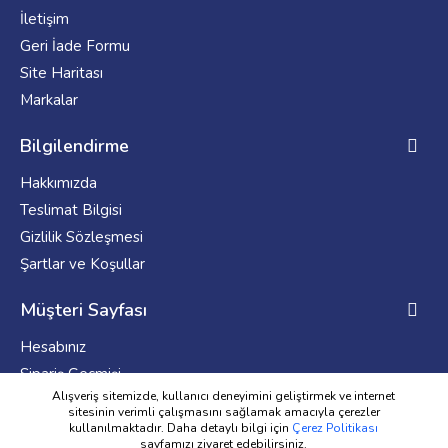
İletişim
Geri İade Formu
Site Haritası
Markalar
Bilgilendirme
Hakkımızda
Teslimat Bilgisi
Gizlilik Sözleşmesi
Şartlar ve Koşullar
Müşteri Sayfası
Hesabınız
Sipariş Geçmişi
Alışveriş sitemizde, kullanıcı deneyimini geliştirmek ve internet
Haber Bülteni
sitesinin verimli çalışmasını sağlamak amacıyla çerezler
kullanılmaktadır. Daha detaylı bilgi için
Çerez Politikası
sayfamızı ziyaret edebilirsiniz.