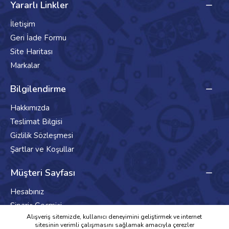
Yararlı Linkler
İletişim
Geri İade Formu
Site Haritası
Markalar
Bilgilendirme
Hakkımızda
Teslimat Bilgisi
Gizlilik Sözleşmesi
Şartlar ve Koşullar
Müşteri Sayfası
Hesabınız
Sipariş Geçmişi
Alışveriş sitemizde, kullanıcı deneyimini geliştirmek ve internet
Haber Bülteni
sitesinin verimli çalışmasını sağlamak amacıyla çerezler