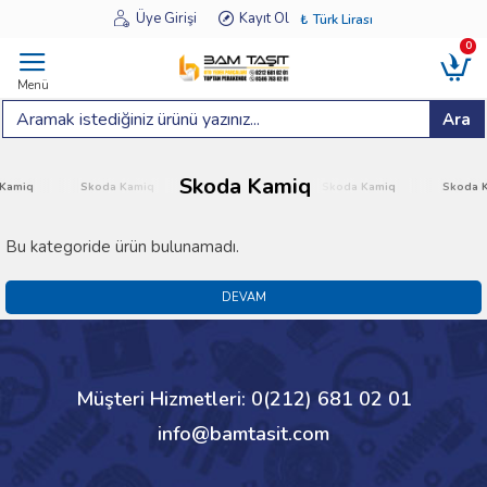
Üye Girişi
Kayıt Ol
₺
Türk Lirası
0
Menü
Ara
Skoda Kamiq
miq
Skoda Kamiq
Skoda Kamiq
Skoda Kamiq
Skoda Ka
Bu kategoride ürün bulunamadı.
DEVAM
Müşteri Hizmetleri: 0(212) 681 02 01
info@bamtasit.com