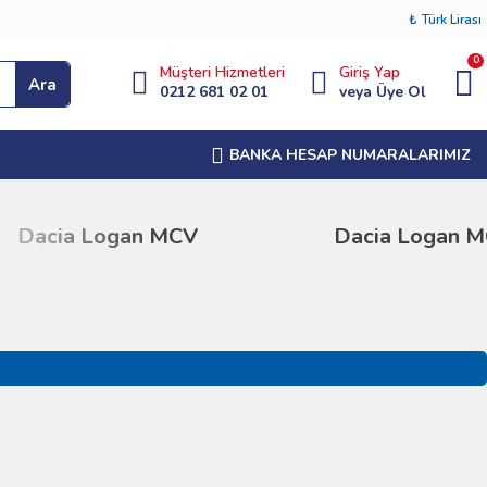
₺
Türk Lirası
0
Müşteri Hizmetleri
Giriş Yap
Ara
0212 681 02 01
veya Üye Ol
BANKA HESAP NUMARALARIMIZ
Dacia Logan MCV
Dacia Logan MC