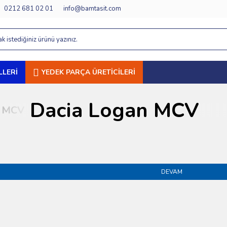
0212 681 02 01
info@bamtasit.com
LERI
YEDEK PARÇA ÜRETICILERI
Dacia Logan MCV
MCV
Dacia Logan MCV
DEVAM