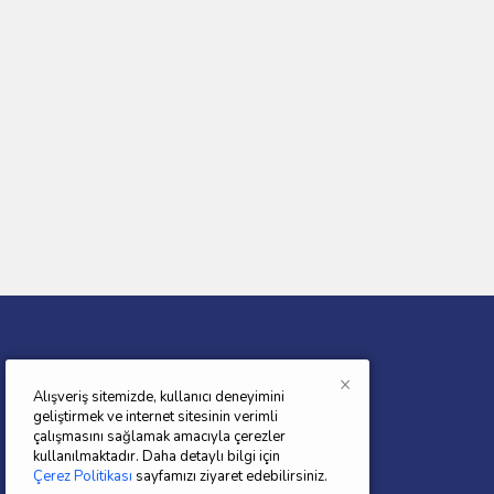
×
Alışveriş sitemizde, kullanıcı deneyimini
BAM TAŞIT OTO YEDEK PARÇALARI
geliştirmek ve internet sitesinin verimli
çalışmasını sağlamak amacıyla çerezler
Bam Taşıt ; Sektörde öncü atılımlar yaparak
kullanılmaktadır. Daha detaylı bilgi için
mevcut standartları daha da geliştirmek için,
Çerez Politikası
sayfamızı ziyaret edebilirsiniz.