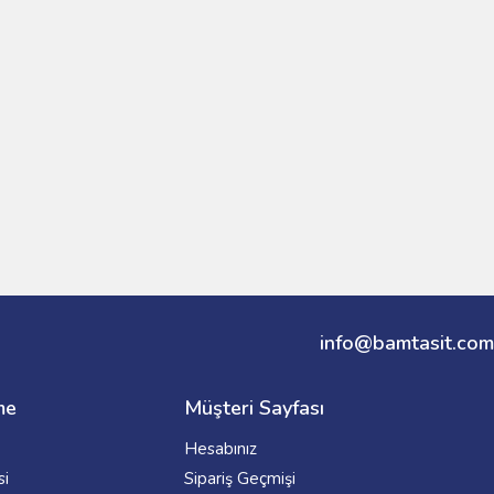
info@bamtasit.com
me
Müşteri Sayfası
Hesabınız
si
Sipariş Geçmişi