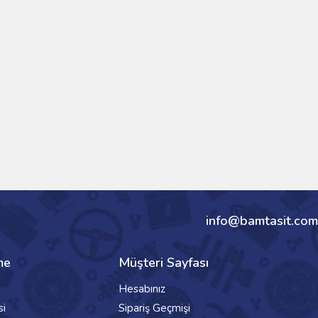
info@bamtasit.com
me
Müşteri Sayfası
Hesabınız
si
Sipariş Geçmişi