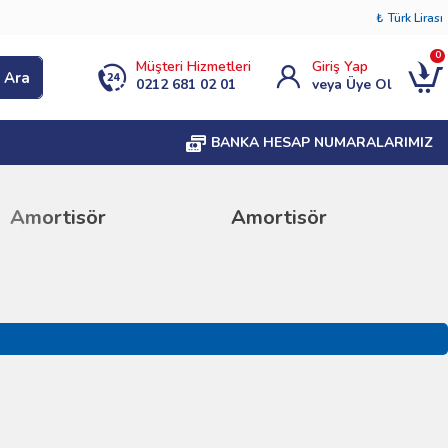
₺
Türk Lirası
0
Müşteri Hizmetleri
Giriş Yap
Ara
0212 681 02 01
veya Üye Ol
BANKA HESAP NUMARALARIMIZ
ortisör
Amortisör
Am