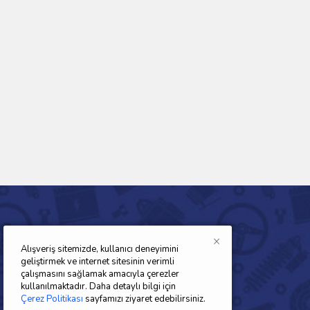
×
Alışveriş sitemizde, kullanıcı deneyimini
BAM TAŞIT OTO YEDEK PARÇALARI
geliştirmek ve internet sitesinin verimli
çalışmasını sağlamak amacıyla çerezler
Bam Taşıt ; Sektörde öncü atılımlar yaparak
kullanılmaktadır. Daha detaylı bilgi için
mevcut standartları daha da geliştirmek için,
Çerez Politikası
sayfamızı ziyaret edebilirsiniz.