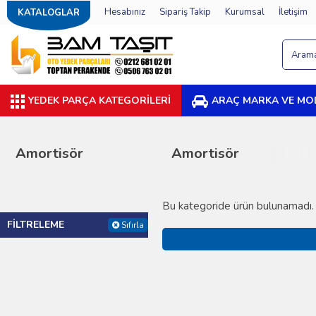
Hesabınız
Sipariş Takip
Kurumsal
İletişim
KATALOGLAR
YEDEK PARÇA KATEGORILERI
ARAÇ MARKA VE MO
mortisör
Amortisör
A
Bu kategoride ürün bulunamadı.
FILTRELEME
Sıfırla